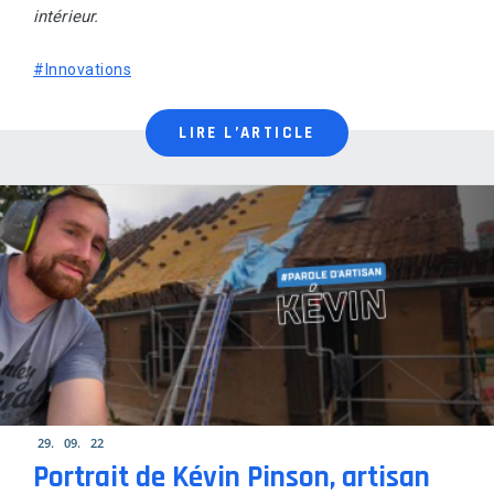
intérieur.
#Innovations
LIRE L’ARTICLE
29
09
22
Portrait de Kévin Pinson, artisan